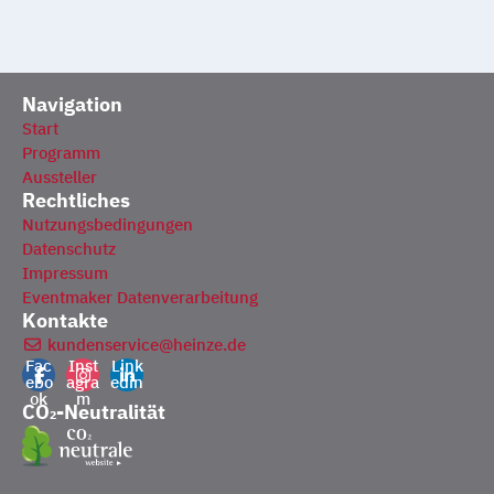
Navigation
Start
Programm
Aussteller
Rechtliches
Nutzungsbedingungen
Datenschutz
Impressum
Eventmaker Datenverarbeitung
Kontakte
kundenservice@heinze.de
Fac
Inst
Link
ebo
agra
edin
ok
m
CO₂-Neutralität